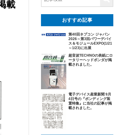
掲載
おすすめ記事
第40回ネプコン ジャパン
2026～第3回パワーデバイ
ス＆モジュールEXPO(1/21
～1/23)に出展
超音波TECHNOの表紙にロ
ータリーヘッドボンダが掲
載されました。
電子デバイス産業新聞 9月
4日号の『ボンディング装
置特集』に当社の記事が掲
載されました。