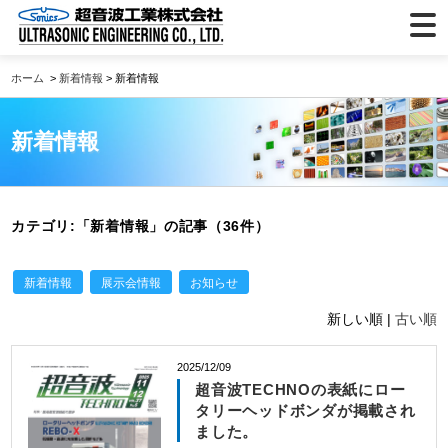
ホーム
>
新着情報
> 新着情報
新着情報
カテゴリ:「新着情報」の記事（36件）
新着情報
展示会情報
お知らせ
新しい順 |
古い順
2025/12/09
超音波TECHNOの表紙にロー
タリーヘッドボンダが掲載され
ました。